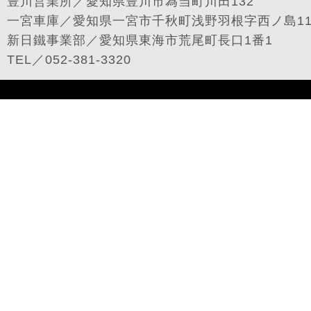
豊川営業所／愛知県豊川市為当町川田132
一宮車庫／愛知県一宮市千秋町浅野羽根字西ノ島1
新日鐵事業部／愛知県東海市荒尾町長口1番1
TEL／052-381-3320