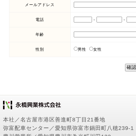
メールアドレス
電話
-
-
年齢
性別
男性
女性
本社／名古屋市港区善進町8丁目21番地
弥富配車センター／愛知県弥富市鍋田町八穂239-1